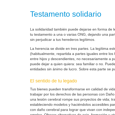
Testamento solidario
La solidaridad también puede dejarse en forma de leg
tu testamento a una o varias ONG, dejando una parte
sin perjudicar a tus herederos legítimos.
La herencia se divide en tres partes. La legítima es
(habitualmente, repartida a partes iguales entre los
entre hijos y descendientes, no necesariamente a part
puede dejar a quien quiera: sea familiar o no. Pueden
entidades sin ánimo de lucro. Sobre esta parte se pu
El sentido de tu legado
Tus bienes pueden transformarse en calidad de vid
trabajar por los derechos de las personas con Daño 
una lesión cerebral rompe sus proyectos de vida; t
estableciendo modelos y haciéndolos accesibles pa
con daño cerebral para lograr que vivan con indepe
empleo. Ofrecer alternativas de ocio, formación y at