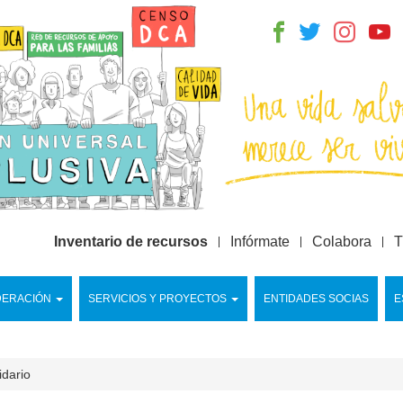
Inventario de recursos
Infórmate
Colabora
T
DERACIÓN
SERVICIOS Y PROYECTOS
ENTIDADES SOCIAS
E
idario