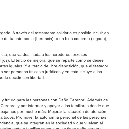
ado. A través del testamento solidario es posible incluir en
 de tu patrimonio (herencia), o un bien concreto (legado),
tricta, que va destinada a los herederos forzosos
 hijos). El tercio de mejora, que se reparte como se desee
es iguales. Y el tercio de libre disposición, que el testador
 ser personas físicas o jurídicas y en esto incluye a las
ede decidir con libertad.
a y futuro para las personas con Daño Cerebral. Además de
Cerebral y por informar y apoyar a los familiares desde que
rabajamos por mucho más. Mejorar la situación de atención
ra todos. Promover la autonomía personal de las personas
ndencia, que se integren en la sociedad y que vuelvan al
ención tanto a familias como a quien tiene daño cerebral.