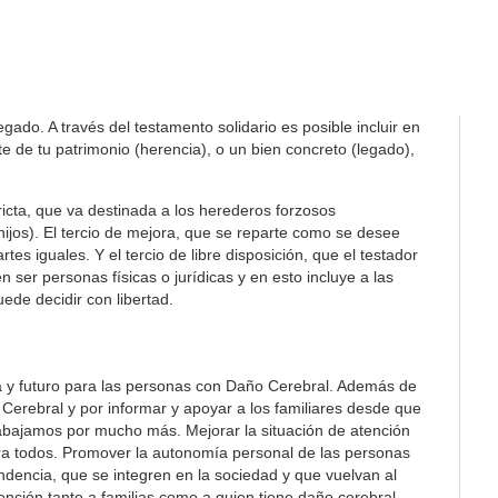
ado. A través del testamento solidario es posible incluir en
 de tu patrimonio (herencia), o un bien concreto (legado),
tricta, que va destinada a los herederos forzosos
 hijos). El tercio de mejora, que se reparte como se desee
es iguales. Y el tercio de libre disposición, que el testador
 ser personas físicas o jurídicas y en esto incluye a las
ede decidir con libertad.
a y futuro para las personas con Daño Cerebral. Además de
Cerebral y por informar y apoyar a los familiares desde que
rabajamos por mucho más. Mejorar la situación de atención
ra todos. Promover la autonomía personal de las personas
ndencia, que se integren en la sociedad y que vuelvan al
ención tanto a familias como a quien tiene daño cerebral.