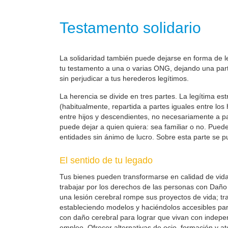
Testamento solidario
La solidaridad también puede dejarse en forma de leg
tu testamento a una o varias ONG, dejando una parte
sin perjudicar a tus herederos legítimos.
La herencia se divide en tres partes. La legítima es
(habitualmente, repartida a partes iguales entre los
entre hijos y descendientes, no necesariamente a part
puede dejar a quien quiera: sea familiar o no. Pueden
entidades sin ánimo de lucro. Sobre esta parte se pu
El sentido de tu legado
Tus bienes pueden transformarse en calidad de vid
trabajar por los derechos de las personas con Daño 
una lesión cerebral rompe sus proyectos de vida; t
estableciendo modelos y haciéndolos accesibles pa
con daño cerebral para lograr que vivan con indepe
empleo. Ofrecer alternativas de ocio, formación y at