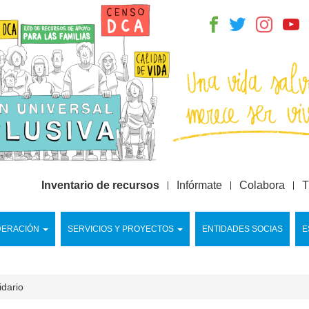
Inventario de recursos
Infórmate
Colabora
T
DERACIÓN
SERVICIOS Y PROYECTOS
ENTIDADES SOCIAS
E
idario