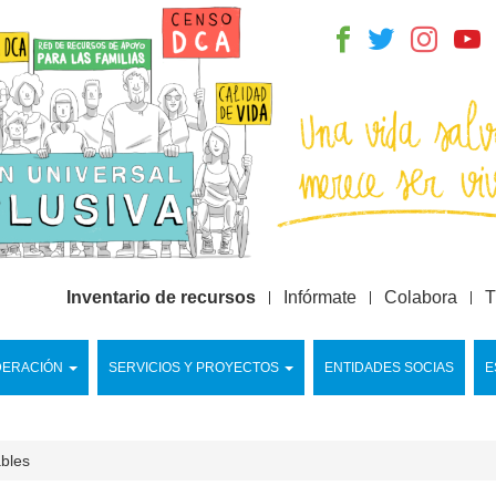
Inventario de recursos
Infórmate
Colabora
T
DERACIÓN
SERVICIOS Y PROYECTOS
ENTIDADES SOCIAS
E
ables