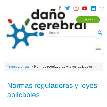
Donar
Toggl
navig
Transparencia
Normas reguladoras y leyes aplicables
Normas reguladoras y leyes
aplicables