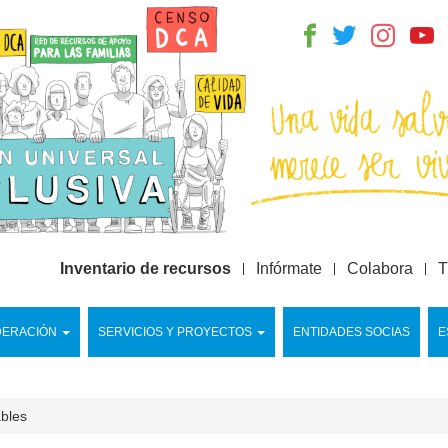
Inventario de recursos
Infórmate
Colabora
T
DERACIÓN
SERVICIOS Y PROYECTOS
ENTIDADES SOCIAS
E
ables