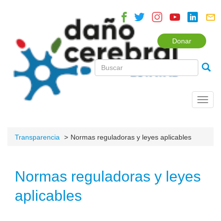
Donar
Toggl
navig
Transparencia
Normas reguladoras y leyes aplicables
Normas reguladoras y leyes
aplicables