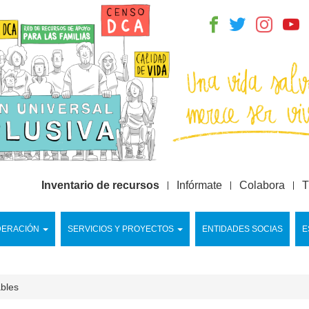
Inventario de recursos
Infórmate
Colabora
T
DERACIÓN
SERVICIOS Y PROYECTOS
ENTIDADES SOCIAS
E
ables