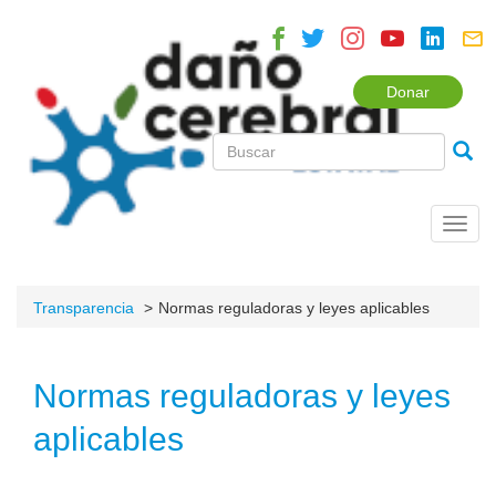
Donar
Toggl
navig
Transparencia
Normas reguladoras y leyes aplicables
Normas reguladoras y leyes
aplicables