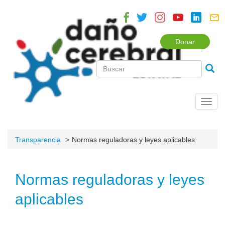
Donar
Toggl
navig
Transparencia
Normas reguladoras y leyes aplicables
Normas reguladoras y leyes
aplicables