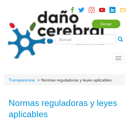
Donar
Toggl
navig
Transparencia
Normas reguladoras y leyes aplicables
Normas reguladoras y leyes
aplicables