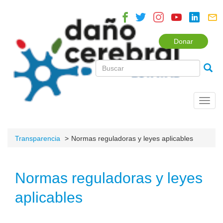
Donar
Toggl
navig
Transparencia
Normas reguladoras y leyes aplicables
Normas reguladoras y leyes
aplicables