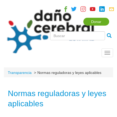
Donar
Toggl
navig
Transparencia
Normas reguladoras y leyes aplicables
Normas reguladoras y leyes
aplicables