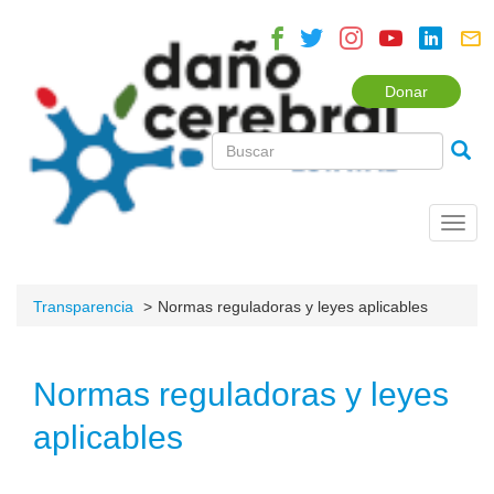
Donar
Toggl
navig
Transparencia
Normas reguladoras y leyes aplicables
Normas reguladoras y leyes
aplicables