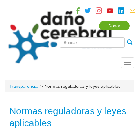
Donar
Toggl
navig
Transparencia
Normas reguladoras y leyes aplicables
Normas reguladoras y leyes
aplicables