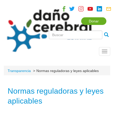
Donar
Toggl
navig
Transparencia
Normas reguladoras y leyes aplicables
Normas reguladoras y leyes
aplicables