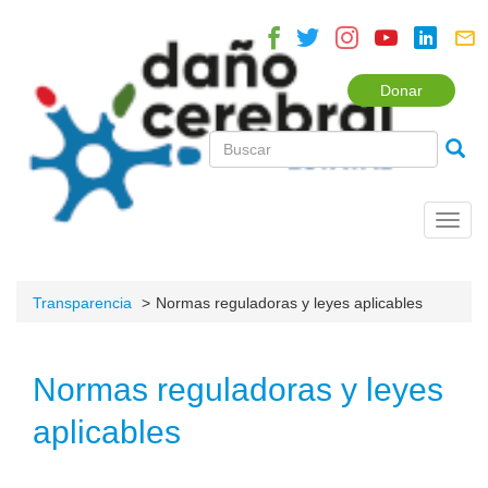
Donar
Toggl
navig
Transparencia
Normas reguladoras y leyes aplicables
Normas reguladoras y leyes
aplicables