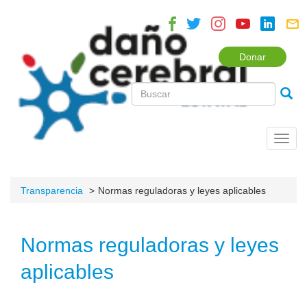
Donar
Toggl
navig
Transparencia
Normas reguladoras y leyes aplicables
Normas reguladoras y leyes
aplicables