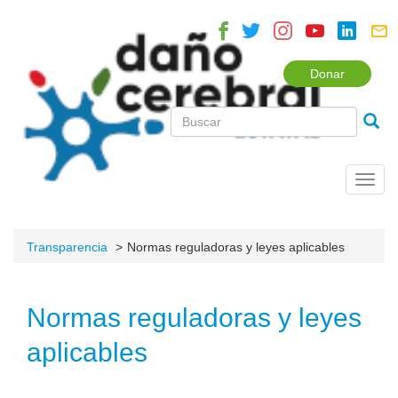
Donar
Toggl
navig
Transparencia
Normas reguladoras y leyes aplicables
Normas reguladoras y leyes
aplicables