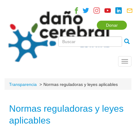
Donar
Toggl
navig
Transparencia
Normas reguladoras y leyes aplicables
Normas reguladoras y leyes
aplicables