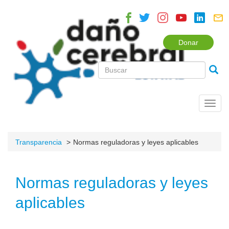
Donar
Toggl
navig
Transparencia
Normas reguladoras y leyes aplicables
Normas reguladoras y leyes
aplicables