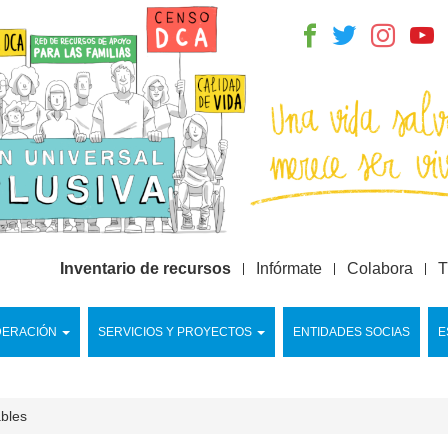
Inventario de recursos
Infórmate
Colabora
T
DERACIÓN
SERVICIOS Y PROYECTOS
ENTIDADES SOCIAS
E
ables