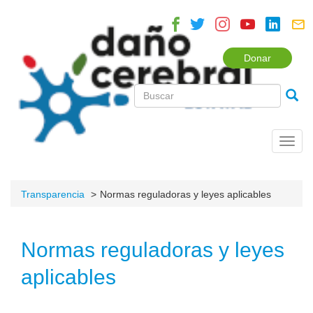
Donar
Toggl
navig
Transparencia
Normas reguladoras y leyes aplicables
Normas reguladoras y leyes
aplicables