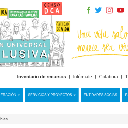
Inventario de recursos
Infórmate
Colabora
T
DERACIÓN
SERVICIOS Y PROYECTOS
ENTIDADES SOCIAS
E
ables