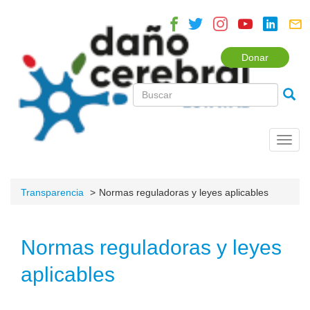
Donar
Toggl
navig
Transparencia
Normas reguladoras y leyes aplicables
Normas reguladoras y leyes
aplicables