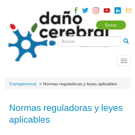
Donar
Toggl
navig
Transparencia
Normas reguladoras y leyes aplicables
Normas reguladoras y leyes
aplicables