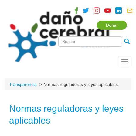
Donar
Toggl
navig
Transparencia
Normas reguladoras y leyes aplicables
Normas reguladoras y leyes
aplicables