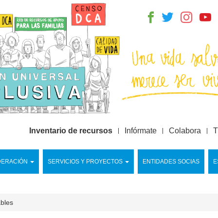
Inventario de recursos
Infórmate
Colabora
T
DERACIÓN
SERVICIOS Y PROYECTOS
ENTIDADES SOCIAS
E
ables