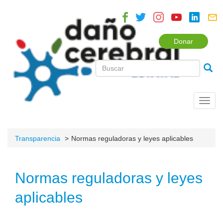
Donar
Toggl
navig
Transparencia
Normas reguladoras y leyes aplicables
Normas reguladoras y leyes
aplicables