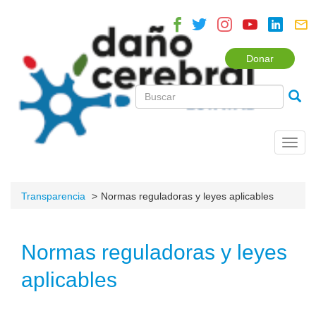
Donar
Toggl
navig
Transparencia
Normas reguladoras y leyes aplicables
Normas reguladoras y leyes
aplicables