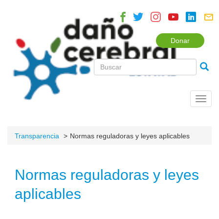
Donar
Toggl
navig
Transparencia
Normas reguladoras y leyes aplicables
Normas reguladoras y leyes
aplicables