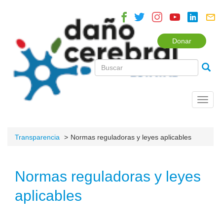
Donar
Toggl
navig
Transparencia
Normas reguladoras y leyes aplicables
Normas reguladoras y leyes
aplicables