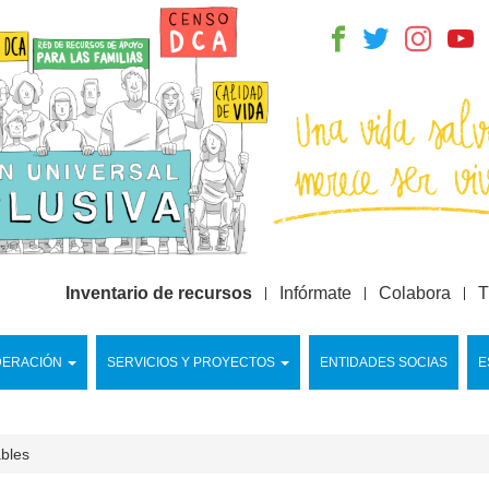
Inventario de recursos
Infórmate
Colabora
T
DERACIÓN
SERVICIOS Y PROYECTOS
ENTIDADES SOCIAS
E
ables