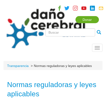
Donar
Toggl
navig
Transparencia
Normas reguladoras y leyes aplicables
Normas reguladoras y leyes
aplicables