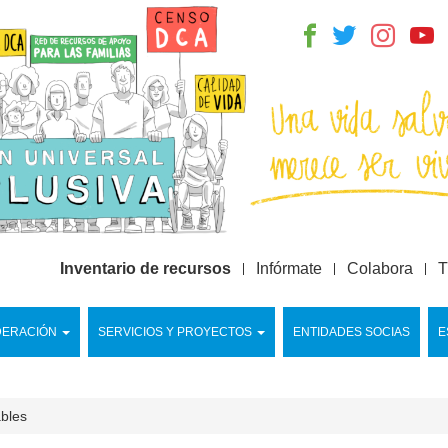
Inventario de recursos
Infórmate
Colabora
T
DERACIÓN
SERVICIOS Y PROYECTOS
ENTIDADES SOCIAS
E
ables