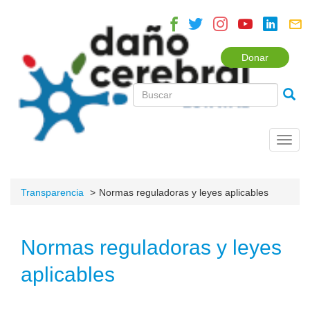
Donar
Toggl
navig
Transparencia
Normas reguladoras y leyes aplicables
Normas reguladoras y leyes
aplicables