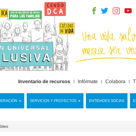
Inventario de recursos
Infórmate
Colabora
T
DERACIÓN
SERVICIOS Y PROYECTOS
ENTIDADES SOCIAS
E
ables