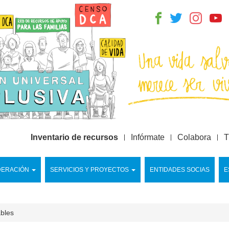
Inventario de recursos
Infórmate
Colabora
T
DERACIÓN
SERVICIOS Y PROYECTOS
ENTIDADES SOCIAS
E
ables