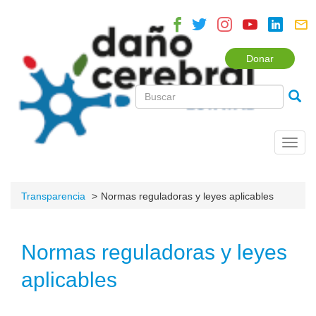
Donar
Toggl
navig
Transparencia
Normas reguladoras y leyes aplicables
Normas reguladoras y leyes
aplicables