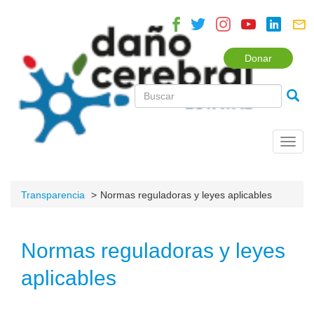
Donar
Toggl
navig
Transparencia
Normas reguladoras y leyes aplicables
Normas reguladoras y leyes
aplicables