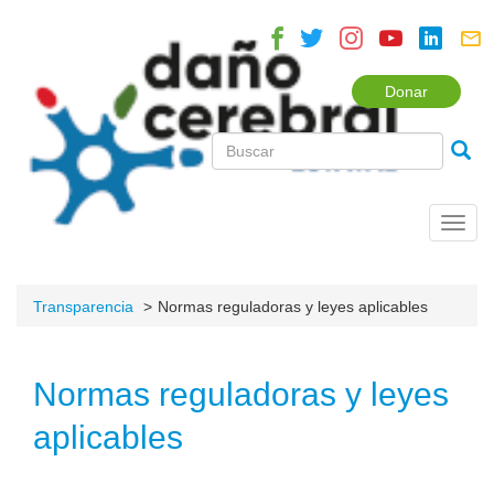
Donar
Toggl
navig
Transparencia
Normas reguladoras y leyes aplicables
Normas reguladoras y leyes
aplicables