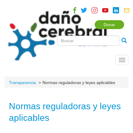
Donar
Toggl
navig
Transparencia
Normas reguladoras y leyes aplicables
Normas reguladoras y leyes
aplicables