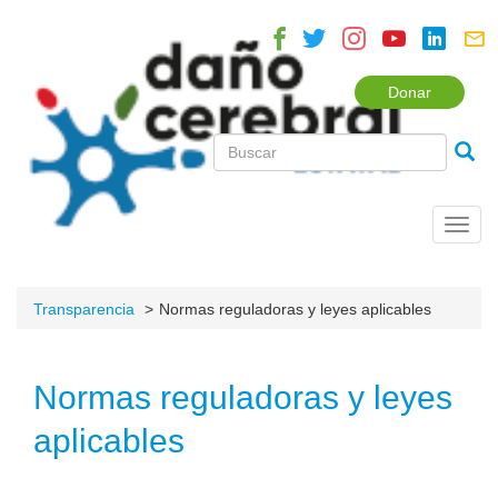
Donar
Toggl
navig
Transparencia
Normas reguladoras y leyes aplicables
Normas reguladoras y leyes
aplicables