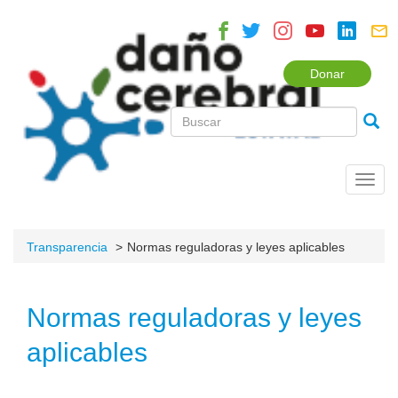
Donar
Toggl
navig
Transparencia
Normas reguladoras y leyes aplicables
Normas reguladoras y leyes
aplicables