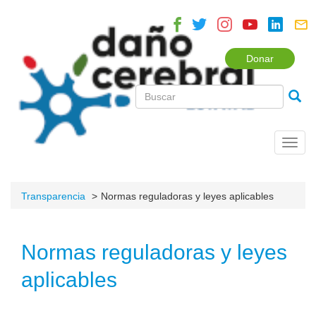
Donar
Toggl
navig
Transparencia
Normas reguladoras y leyes aplicables
Normas reguladoras y leyes
aplicables