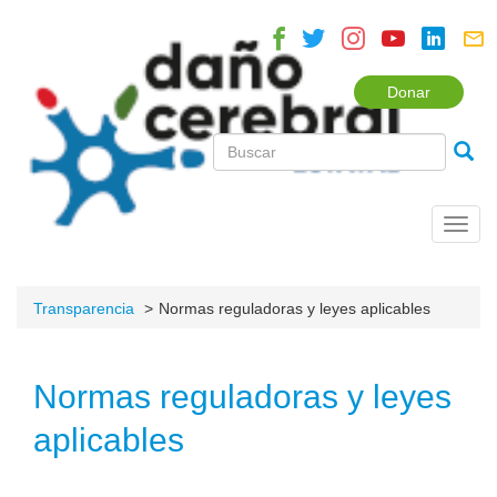
Donar
Toggl
navig
Transparencia
Normas reguladoras y leyes aplicables
Normas reguladoras y leyes
aplicables