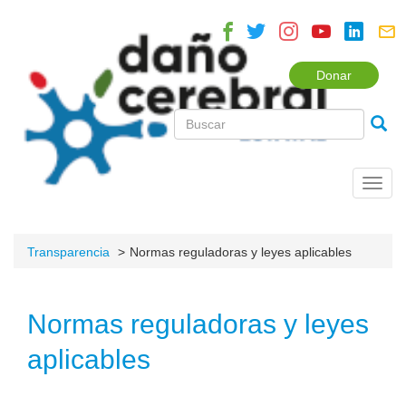
Donar
Toggl
navig
Transparencia
Normas reguladoras y leyes aplicables
Normas reguladoras y leyes
aplicables