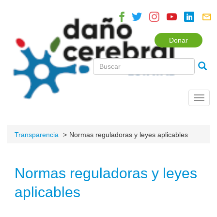
Donar
Toggl
navig
Transparencia
Normas reguladoras y leyes aplicables
Normas reguladoras y leyes
aplicables