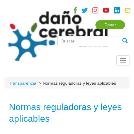
Donar
Toggl
navig
Transparencia
Normas reguladoras y leyes aplicables
Normas reguladoras y leyes
aplicables