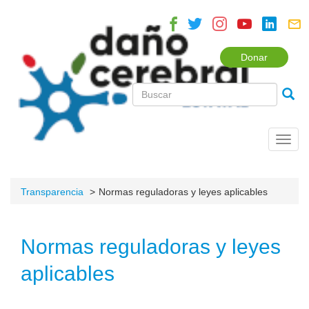
Donar
Toggl
navig
Transparencia
Normas reguladoras y leyes aplicables
Normas reguladoras y leyes
aplicables