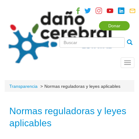
Donar
Toggl
navig
Transparencia
Normas reguladoras y leyes aplicables
Normas reguladoras y leyes
aplicables